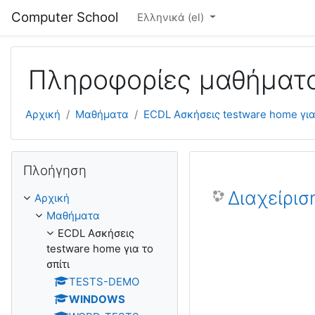
Μετάβαση στο κεντρικό περιεχόμενο
Computer School
Ελληνικά ‎(el)‎
Πληροφορίες μαθήματ
Αρχική
Μαθήματα
ECDL Ασκήσεις testware home για 
Παράλειψη Πλοήγηση
Πλοήγηση
Διαχείρισ
Αρχική
Μαθήματα
ECDL Ασκήσεις
testware home για το
σπίτι
TESTS-DEMO
WINDOWS