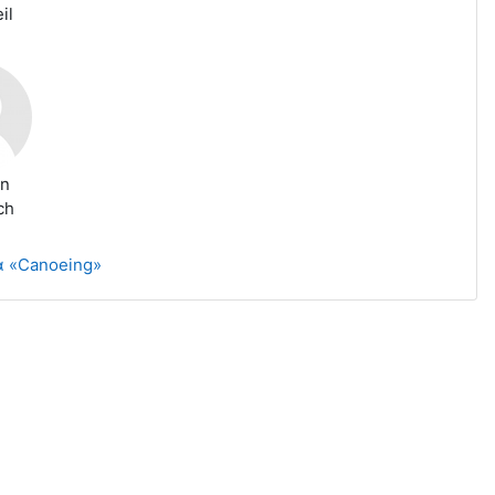
il
en
ch
τα «Canoeing»