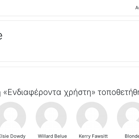
Α
e
ή «Ενδιαφέροντα χρήστη» τοποθετήθ
Elsie Dowdy
Willard Belue
Kerry Fawsitt
Blonde